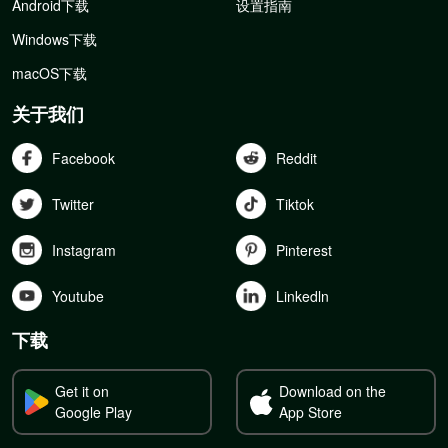
Android下载
设置指南
Windows下载
macOS下载
关于我们
Facebook
Reddit
Twitter
Tiktok
Instagram
Pinterest
Youtube
Linkedln
下载
Get it on
Download on the
Google Play
App Store