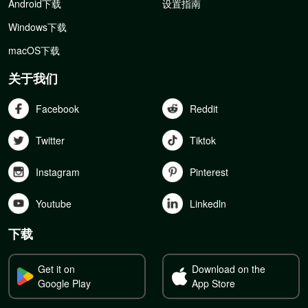
Android下载
设置指南
Windows下载
macOS下载
关于我们
Facebook
Reddit
Twitter
Tiktok
Instagram
Pinterest
Youtube
Linkedln
下载
Get it on
Download on the
Google Play
App Store