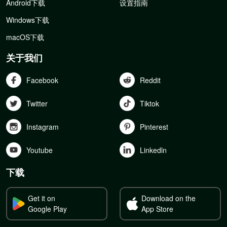
Android下载
设置指南
Windows下载
macOS下载
关于我们
Facebook
Reddit
Twitter
Tiktok
Instagram
Pinterest
Youtube
Linkedln
下载
Get it on
Download on the
Google Play
App Store