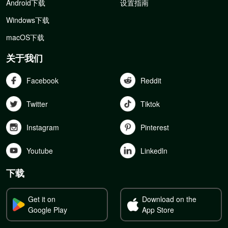
Android下载
设置指南
Windows下载
macOS下载
关于我们
Facebook
Reddit
Twitter
Tiktok
Instagram
Pinterest
Youtube
Linkedln
下载
Get it on
Download on the
Google Play
App Store