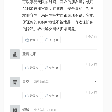
可以享受无限的时间。喜欢的朋友可以使用
黑洞加速器官网，在速度、安全隐私、客户
端兼容性、易用性等方面都表现不错。它能
保证你的真实IP地址不被泄露，有效保护你
的隐私。轻松解决网络拥堵问题。
1 个月前
赞同
1
评论 0
蓝
蓝魔之泪
1 个月前
赞同
0
评论 0
x
青
青空
·
网络加速器
1 个月前
赞同
0
评论 0
倾
倾城
·
个人站长，xxxxb