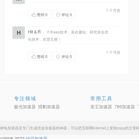
1 个月前
赞同
0
评论 0
H
Hit＆R
·
十年seo技术，喜欢建站、研究排名优
化技术，欢迎互撩！
1 个月前
赞同
0
评论 0
专注领域
常用工具
极光加速器
猎豹加速器
老王加速器
789加速器
神龟加速器
是专门生成
优途加速器
的神器，可以把互联网internet上复制copy的
©2008-2022
绿贝加速器