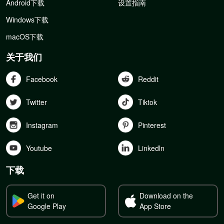
Android下载
设置指南
Windows下载
macOS下载
关于我们
Facebook
Reddit
Twitter
Tiktok
Instagram
Pinterest
Youtube
Linkedln
下载
Get it on
Download on the
Google Play
App Store