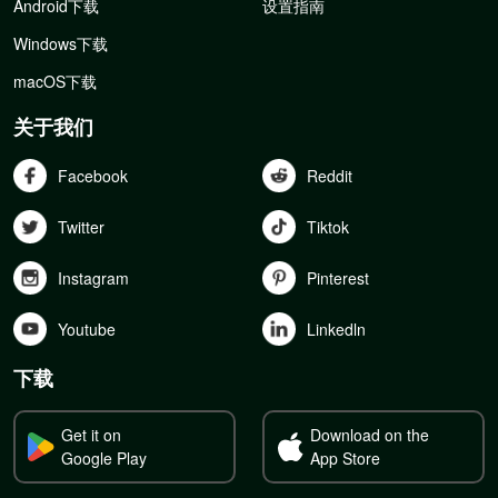
Android下载
设置指南
Windows下载
macOS下载
关于我们
Facebook
Reddit
Twitter
Tiktok
Instagram
Pinterest
Youtube
Linkedln
下载
Get it on
Download on the
Google Play
App Store