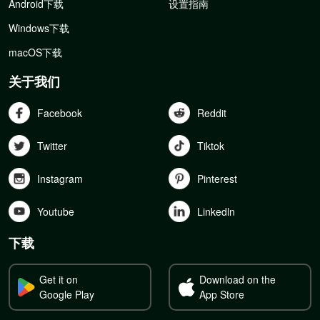
Android下载
设置指南
Windows下载
macOS下载
关于我们
Facebook
Reddit
Twitter
Tiktok
Instagram
Pinterest
Youtube
Linkedln
下载
Get it on
Download on the
Google Play
App Store