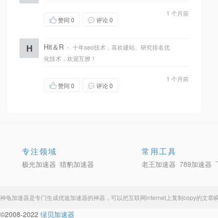
1 个月前
赞同
0
评论 0
H
Hit＆R
·
十年seo技术，喜欢建站、研究排名优
化技术，欢迎互撩！
1 个月前
赞同
0
评论 0
专注领域
常用工具
极光加速器
猎豹加速器
老王加速器
789加速器
神龟加速器
是专门生成
优途加速器
的神器，可以把互联网internet上复制copy的
©2008-2022
绿贝加速器