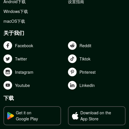
Android下载
设置指南
Windows下载
macOS下载
关于我们
Facebook
Reddit
Twitter
Tiktok
Instagram
Pinterest
Youtube
Linkedln
下载
Get it on
Download on the
Google Play
App Store