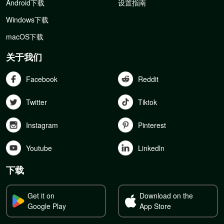
Android下载
设置指南
Windows下载
macOS下载
关于我们
Facebook
Reddit
Twitter
Tiktok
Instagram
Pinterest
Youtube
Linkedln
下载
Get it on
Download on the
Google Play
App Store