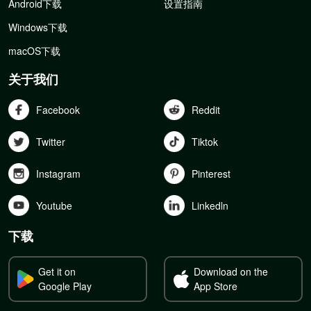
Android下载
设置指南
Windows下载
macOS下载
关于我们
Facebook
Reddit
Twitter
Tiktok
Instagram
Pinterest
Youtube
Linkedln
下载
Get it on
Download on the
Google Play
App Store