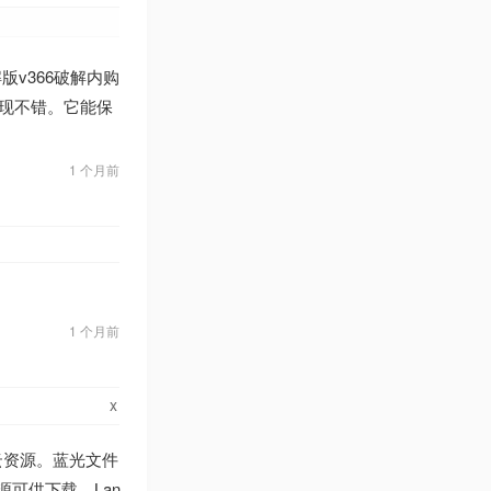
版v366破解内购
表现不错。它能保
1 个月前
1 个月前
x
云资源。蓝光文件
资源可供下载。Lan