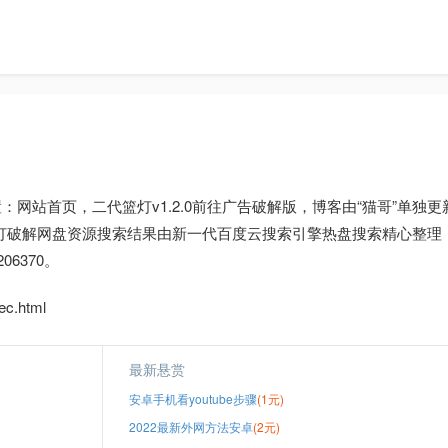
：网站首页，二代篮灯v1.2.0前往广告破解版，博客由“猫哥”单独更
灯破解网盘资源搜索结果由新一代百度云搜索引擎热盘搜索精心整理
6370。
c.html
最新悬赏
安卓手机看youtube步骤
(1元)
2022最新外网方法安卓
(2元)