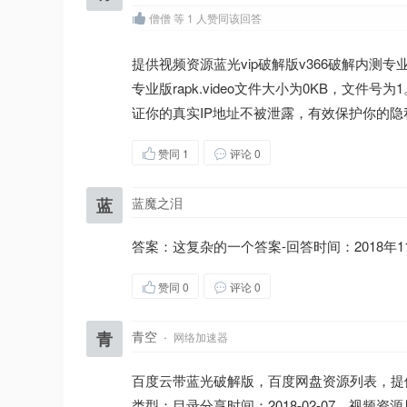
僧僧 等 1 人赞同该回答
提供视频资源蓝光vip破解版v366破解内测专业
专业版rapk.video文件大小为0KB，
证你的真实IP地址不被泄露，有效保护你的
赞同
1
评论 0
蓝
蓝魔之泪
答案：这复杂的一个答案-回答时间：2018年11月23日
赞同
0
评论 0
青
青空
·
网络加速器
百度云带蓝光破解版，百度网盘资源列表，提供
类型：目录分享时间：2018-02-07、视频资源局