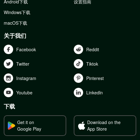
Android下载
设置指南
Windows下载
macOS下载
关于我们
Facebook
Reddit
Twitter
Tiktok
Instagram
Pinterest
Youtube
Linkedln
下载
Get it on
Download on the
Google Play
App Store