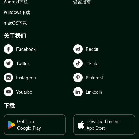
Android下载
设置指南
Windows下载
macOS下载
关于我们
Facebook
Reddit
Twitter
Tiktok
Instagram
Pinterest
Youtube
Linkedln
下载
Get it on
Download on the
Google Play
App Store