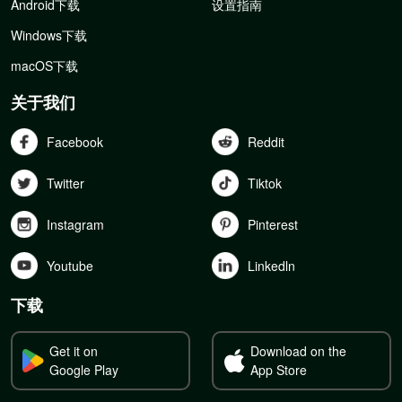
Android下载
设置指南
Windows下载
macOS下载
关于我们
Facebook
Reddit
Twitter
Tiktok
Instagram
Pinterest
Youtube
Linkedln
下载
Get it on
Download on the
Google Play
App Store