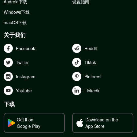
Android下载
设置指南
Windows下载
macOS下载
关于我们
Facebook
Reddit
Twitter
Tiktok
Instagram
Pinterest
Youtube
Linkedln
下载
Get it on
Download on the
Google Play
App Store