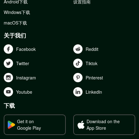
Android下载
设置指南
Windows下载
macOS下载
关于我们
Facebook
Reddit
Twitter
Tiktok
Instagram
Pinterest
Youtube
Linkedln
下载
Get it on
Download on the
Google Play
App Store