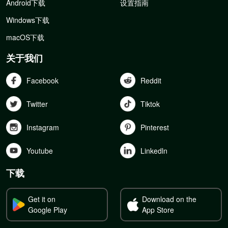
Android下载
设置指南
Windows下载
macOS下载
关于我们
Facebook
Reddit
Twitter
Tiktok
Instagram
Pinterest
Youtube
Linkedln
下载
Get it on
Download on the
Google Play
App Store