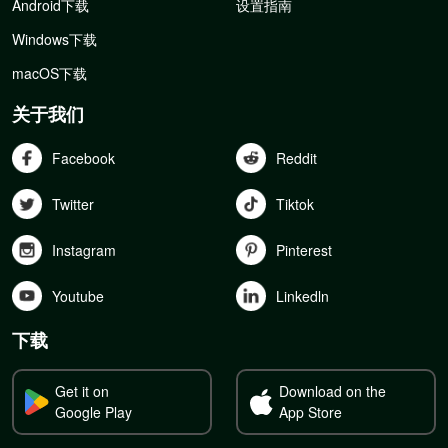
Android下载
设置指南
Windows下载
macOS下载
关于我们
Facebook
Reddit
Twitter
Tiktok
Instagram
Pinterest
Youtube
Linkedln
下载
Get it on
Download on the
Google Play
App Store