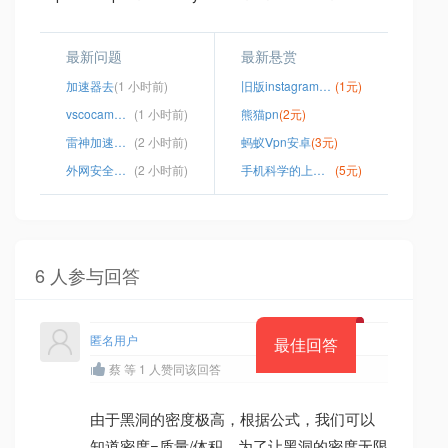
最新问题
最新悬赏
加速器去
(1 小时前)
旧版instagram下载
(1元)
vscocam破解安卓
(1 小时前)
熊猫pn
(2元)
雷神加速器怎么样
(2 小时前)
蚂蚁Ⅴpn安卓
(3元)
外网安全浏览器
(2 小时前)
手机科学的上网方式
(5元)
6 人参与回答
匿名用户
最佳回答
蔡 等 1 人赞同该回答
由于黑洞的密度极高，根据公式，我们可以
知道密度=质量/体积。为了让黑洞的密度无限