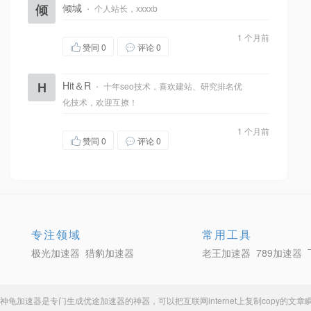
倾
倾城
·
个人站长，xxxxb
1 个月前
赞同
0
评论 0
H
Hit＆R
·
十年seo技术，喜欢建站、研究排名优
化技术，欢迎互撩！
1 个月前
赞同
0
评论 0
专注领域
常用工具
极光加速器
猎豹加速器
老王加速器
789加速器
神龟加速器
是专门生成
优途加速器
的神器，可以把互联网internet上复制copy的