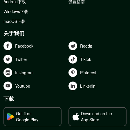
Android下载
设置指南
Windows下载
macOS下载
关于我们
Facebook
Reddit
Twitter
Tiktok
Instagram
Pinterest
Youtube
Linkedln
下载
Get it on
Download on the
Google Play
App Store