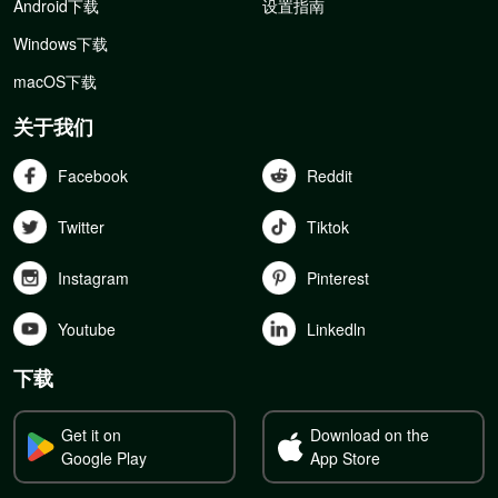
Android下载
设置指南
Windows下载
macOS下载
关于我们
Facebook
Reddit
Twitter
Tiktok
Instagram
Pinterest
Youtube
Linkedln
下载
Get it on
Download on the
Google Play
App Store