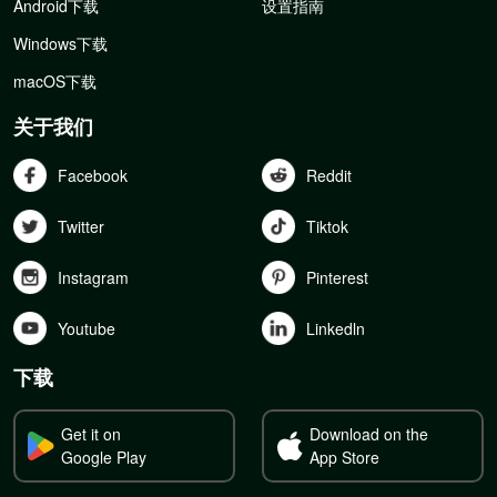
Android下载
设置指南
Windows下载
macOS下载
关于我们
Facebook
Reddit
Twitter
Tiktok
Instagram
Pinterest
Youtube
Linkedln
下载
Get it on
Download on the
Google Play
App Store