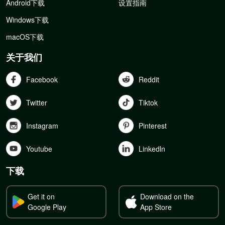
Android下载
设置指南
Windows下载
macOS下载
关于我们
Facebook
Reddit
Twitter
Tiktok
Instagram
Pinterest
Youtube
Linkedln
下载
Get it on
Download on the
Google Play
App Store