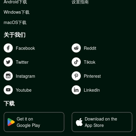
Android下载
设置指南
Windows下载
macOS下载
关于我们
Facebook
Reddit
Twitter
Tiktok
Instagram
Pinterest
Youtube
Linkedln
下载
Get it on
Download on the
Google Play
App Store