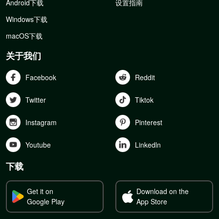
Android下载
设置指南
Windows下载
macOS下载
关于我们
Facebook
Reddit
Twitter
Tiktok
Instagram
Pinterest
Youtube
Linkedln
下载
Get it on
Download on the
Google Play
App Store