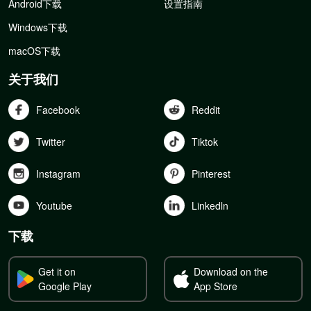
Android下载
设置指南
Windows下载
macOS下载
关于我们
Facebook
Reddit
Twitter
Tiktok
Instagram
Pinterest
Youtube
Linkedln
下载
Get it on
Download on the
Google Play
App Store