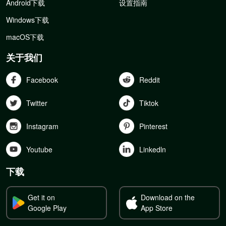
Android下载
设置指南
Windows下载
macOS下载
关于我们
Facebook
Reddit
Twitter
Tiktok
Instagram
Pinterest
Youtube
Linkedln
下载
Get it on
Download on the
Google Play
App Store