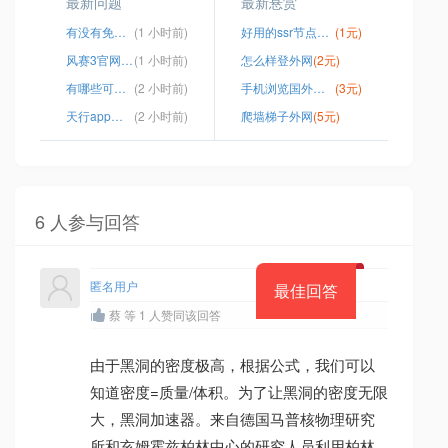
最新问题
最新悬赏
有没有免费的梯子
(1 小时前)
好用的ssr节点服务器
(1元)
风赛3官网app
(1 小时前)
怎么样登外网
(2元)
有哪些可以挂梯子的软件
(2 小时前)
手机浏览国外网站的方法
(3元)
天行app怎么用
(2 小时前)
爬墙梯子外网
(5元)
6 人参与回答
匿名用户
最佳回答
蔡 等 1 人赞同该回答
由于黑洞的密度极高，根据公式，我们可以
知道密度=质量/体积。为了让黑洞的密度无限
大，黑洞加速器。来自德国马普核物理研究
所和亥姆霍兹柏林中心的研究人员利用柏林