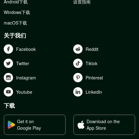
Android下载
设置指南
Windows下载
macOS下载
关于我们
Facebook
Reddit
Twitter
Tiktok
Instagram
Pinterest
Youtube
Linkedln
下载
Get it on
Download on the
Google Play
App Store