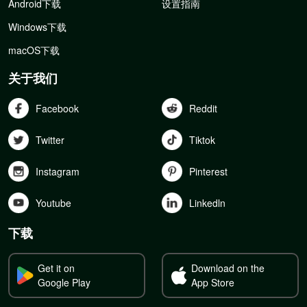
Android下载
设置指南
Windows下载
macOS下载
关于我们
Facebook
Reddit
Twitter
Tiktok
Instagram
Pinterest
Youtube
Linkedln
下载
Get it on
Download on the
Google Play
App Store