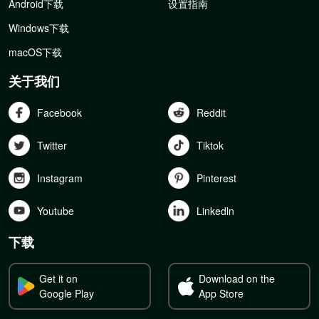
Android下载
设置指南
Windows下载
macOS下载
关于我们
Facebook
Reddit
Twitter
Tiktok
Instagram
Pinterest
Youtube
Linkedln
下载
Get it on
Download on the
Google Play
App Store