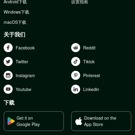
Android下载
设置指南
Windows下载
macOS下载
关于我们
Facebook
Reddit
Twitter
Tiktok
Instagram
Pinterest
Youtube
Linkedln
下载
Get it on
Download on the
Google Play
App Store