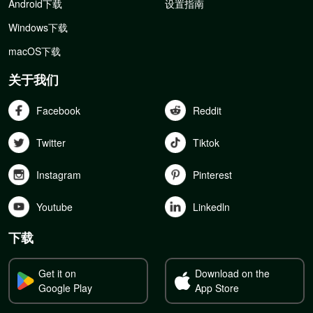
Android下载
设置指南
Windows下载
macOS下载
关于我们
Facebook
Reddit
Twitter
Tiktok
Instagram
Pinterest
Youtube
Linkedln
下载
Get it on
Download on the
Google Play
App Store