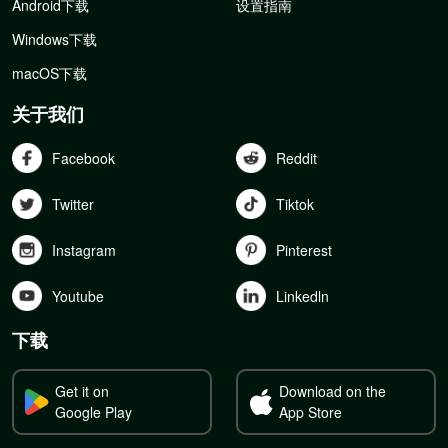
Android下载
设置指南
Windows下载
macOS下载
关于我们
Facebook
Reddit
Twitter
Tiktok
Instagram
Pinterest
Youtube
Linkedln
下载
Get it on
Download on the
Google Play
App Store