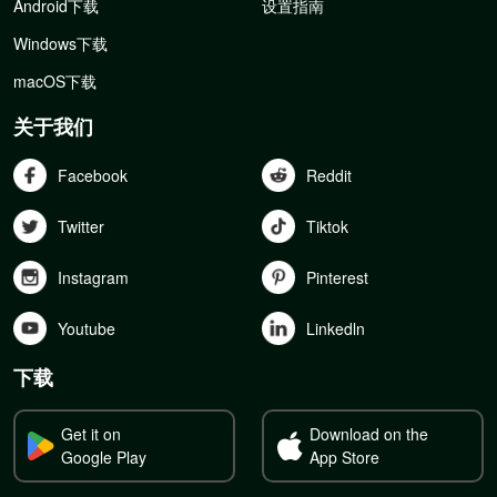
Android下载
设置指南
Windows下载
macOS下载
关于我们
Facebook
Reddit
Twitter
Tiktok
Instagram
Pinterest
Youtube
Linkedln
下载
Get it on
Download on the
Google Play
App Store