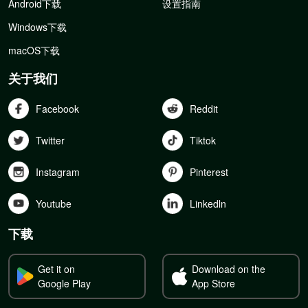
Android下载
设置指南
Windows下载
macOS下载
关于我们
Facebook
Reddit
Twitter
Tiktok
Instagram
Pinterest
Youtube
Linkedln
下载
Get it on
Download on the
Google Play
App Store