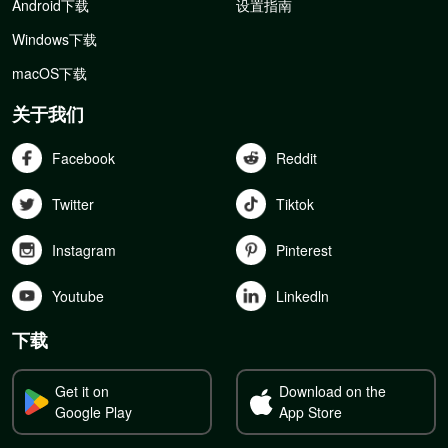
Android下载
设置指南
Windows下载
macOS下载
关于我们
Facebook
Reddit
Twitter
Tiktok
Instagram
Pinterest
Youtube
Linkedln
下载
Get it on
Download on the
Google Play
App Store