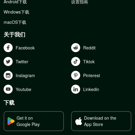
Android下载
设置指南
Windows下载
macOS下载
关于我们
Facebook
Reddit
Twitter
Tiktok
Instagram
Pinterest
Youtube
Linkedln
下载
Get it on
Download on the
Google Play
App Store