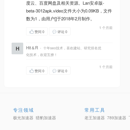
度云、百度网盘及相关资源。Lan安卓版-
beta-3012apk.video文件大小为0.09KB，文件
数为1，由用户[]于2018年2月制作。
1 个月前
赞同
0
评论 0
H
Hit＆R
·
十年seo技术，喜欢建站、研究排名优
化技术，欢迎互撩！
1 个月前
赞同
0
评论 0
专注领域
常用工具
极光加速器
猎豹加速器
老王加速器
789加速器