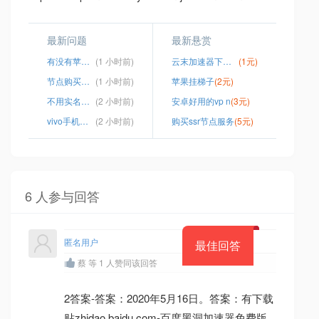
最新问题
最新悬赏
有没有苹果手机用的vnp
(1 小时前)
云末加速器下载app
(1元)
节点购买网站
(1 小时前)
苹果挂梯子
(2元)
不用实名认证的加速器有哪些
(2 小时前)
安卓好用的vp n
(3元)
vivo手机登录ins教程
(2 小时前)
购买ssr节点服务
(5元)
6 人参与回答
匿名用户
最佳回答
蔡 等 1 人赞同该回答
2答案-答案：2020年5月16日。答案：有下载
贴zhidao.baidu.com-百度黑洞加速器免费版