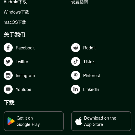
Android下载
设置指南
Windows下载
macOS下载
关于我们
Facebook
Reddit
Twitter
Tiktok
Instagram
Pinterest
Youtube
Linkedln
下载
Get it on
Download on the
Google Play
App Store