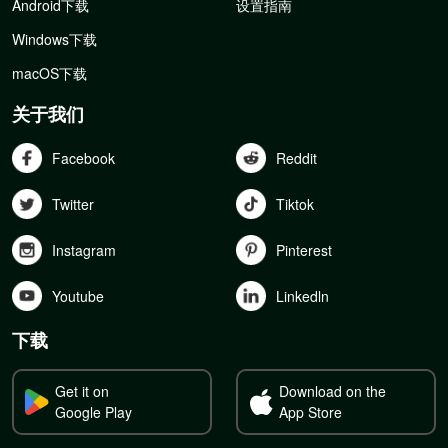
Android下载
设置指南
Windows下载
macOS下载
关于我们
Facebook
Reddit
Twitter
Tiktok
Instagram
Pinterest
Youtube
Linkedln
下载
Get it on
Download on the
Google Play
App Store