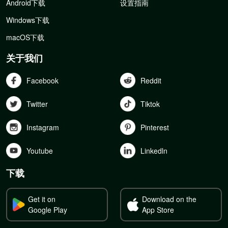
Android下载
设置指南
Windows下载
macOS下载
关于我们
Facebook
Reddit
Twitter
Tiktok
Instagram
Pinterest
Youtube
Linkedln
下载
Get it on
Download on the
Google Play
App Store