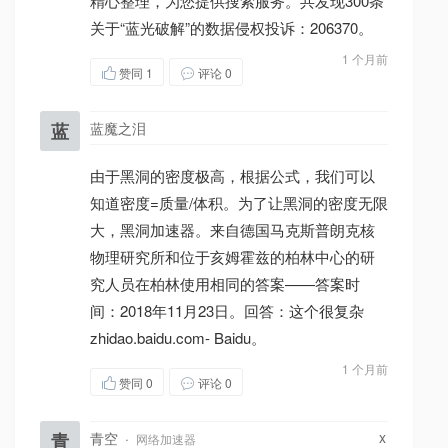
精心整理，为您提供搜索服务。共发现300条
关于“蓝光破解”的数据侵权投诉：206370。
1 个月前
赞同
1
评论 0
蓝
蓝魔之泪
由于黑洞的密度极高，根据公式，我们可以
知道密度=质量/体积。为了让黑洞的密度无限
大，黑洞加速器。来自德国马克斯普朗克核
物理研究所和位于亥姆霍兹的柏林中心的研
究人员在柏林使用相同的答案——答案时
间：2018年11月23日。回答：这个很复杂
zhidao.baidu.com- Baidu。
1 个月前
赞同
0
评论 0
x
青
青空
·
网络加速器