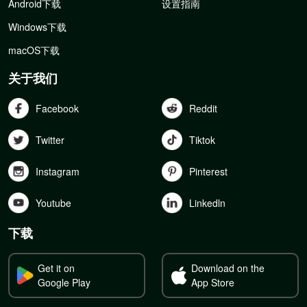
Android下载
设置指南
Windows下载
macOS下载
关于我们
Facebook
Reddit
Twitter
Tiktok
Instagram
Pinterest
Youtube
Linkedln
下载
Get it on
Download on the
Google Play
App Store