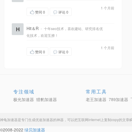
1 个月前
赞同
0
评论 0
H
Hit＆R
·
十年seo技术，喜欢建站、研究排名优
化技术，欢迎互撩！
1 个月前
赞同
0
评论 0
专注领域
常用工具
极光加速器
猎豹加速器
老王加速器
789加速器
神龟加速器
是专门生成
优途加速器
的神器，可以把互联网internet上复制copy的
©2008-2022
绿贝加速器