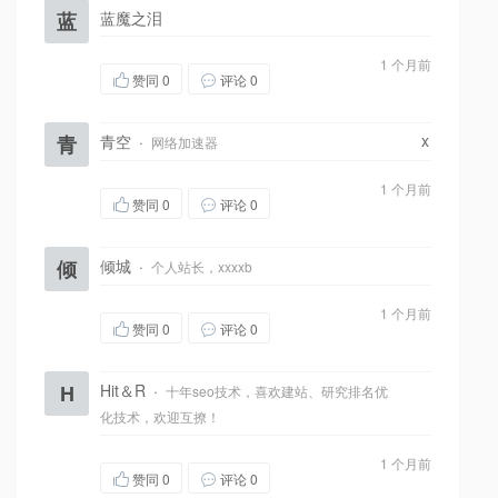
蓝
蓝魔之泪
1 个月前
赞同
0
评论 0
x
青
青空
·
网络加速器
1 个月前
赞同
0
评论 0
倾
倾城
·
个人站长，xxxxb
1 个月前
赞同
0
评论 0
H
Hit＆R
·
十年seo技术，喜欢建站、研究排名优
化技术，欢迎互撩！
1 个月前
赞同
0
评论 0