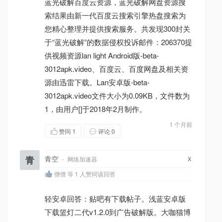
蓝光破解百度云资源，蓝光破解网盘资源搜
索结果由新一代百度云搜索引擎热盘搜索为
您精心整理并提供搜索服务。共发现300封关
于“蓝光破解”的数据侵权投诉邮件：206370提
供视频资源lan light Android版-beta-
3012apk.video、百度云、百度网盘及相关资
源由迅雷下载。Lan安卓版-beta-
3012apk.video文件大小为0.09KB，文件数为
1，由用户[]于2018年2月制作。
1 个月前
赞同
1
评论 0
x
青
青空
·
网络加速器
僧僧 等 1 人赞同该回答
轻安卓回答：贴吧有下载帖子。浅蓝安卓版
下载篮灯二代v1.2.0到广告破解版。大咖猫博