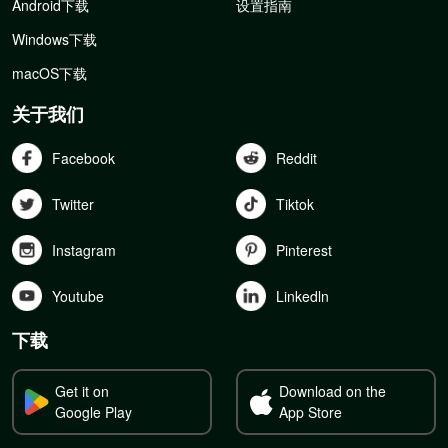
Android下载
设置指南
Windows下载
macOS下载
关于我们
Facebook
Reddit
Twitter
Tiktok
Instagram
Pinterest
Youtube
Linkedln
下载
Get it on
Download on the
Google Play
App Store